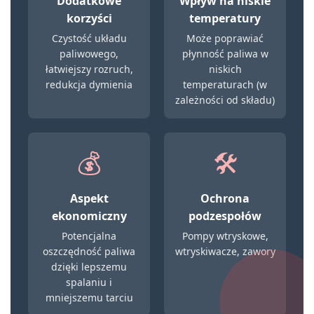
Dodatkowe
Wpływ na niskie
korzyści
temperatury
Czystość układu
Może poprawiać
paliwowego,
płynność paliwa w
łatwiejszy rozruch,
niskich
redukcja dymienia
temperaturach (w
zależności od składu)
💰
🛠️
Aspekt
Ochrona
ekonomiczny
podzespołów
Potencjalna
Pompy wtryskowe,
oszczędność paliwa
wtryskiwacze, zawory
dzięki lepszemu
spalaniu i
mniejszemu tarciu