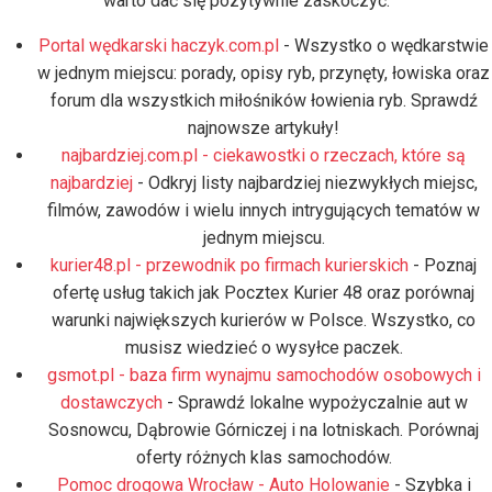
warto dać się pozytywnie zaskoczyć.
Portal wędkarski haczyk.com.pl
- Wszystko o wędkarstwie
w jednym miejscu: porady, opisy ryb, przynęty, łowiska oraz
forum dla wszystkich miłośników łowienia ryb. Sprawdź
najnowsze artykuły!
najbardziej.com.pl - ciekawostki o rzeczach, które są
najbardziej
- Odkryj listy najbardziej niezwykłych miejsc,
filmów, zawodów i wielu innych intrygujących tematów w
jednym miejscu.
kurier48.pl - przewodnik po firmach kurierskich
- Poznaj
ofertę usług takich jak Pocztex Kurier 48 oraz porównaj
warunki największych kurierów w Polsce. Wszystko, co
musisz wiedzieć o wysyłce paczek.
gsmot.pl - baza firm wynajmu samochodów osobowych i
dostawczych
- Sprawdź lokalne wypożyczalnie aut w
Sosnowcu, Dąbrowie Górniczej i na lotniskach. Porównaj
oferty różnych klas samochodów.
Pomoc drogowa Wrocław - Auto Holowanie
- Szybka i