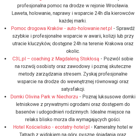
profesjonalna pomoc na drodze w rejonie Wrocławia.
Laweta, holowanie, naprawy i wsparcie 24h dla kierowców
każdej marki.
Pomoc drogowa Kraków - auto-holowanie.net.pl
- Sprawdź
szybkie i profesjonalne wsparcie w awarii, kolizji lub przy
utracie kluczyków, dostępne 24h na terenie Krakowa oraz
okolic.
C3L.pl – coaching z Magdaleną Stokłosą
- Pozwól sobie
na rozwój osobisty oraz zawodowy i poznaj skuteczne
metody zarządzania stresem. Zyskaj profesjonalne
wsparcie na drodze do wewnętrznej równowagi oraz
satysfakcji.
Domki Olivina Park w Niechorzu
- Poznaj luksusowe domki
letniskowe z prywatnymi ogrodami oraz dostępem do
basenów i udogodnień rodzinnych. Idealne miejsce na
relaks blisko morza dla wymagających gości.
Hotel Kościelisko - ecotatry-hotel.pl
- Kameralny hotel w
Tatrach z widokiem na góry, pyszne śniadania oraz