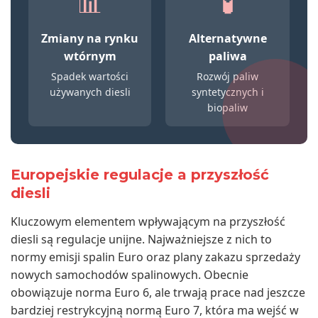
📊
🧪
Zmiany na rynku
Alternatywne
wtórnym
paliwa
Spadek wartości
Rozwój paliw
używanych diesli
syntetycznych i
biopaliw
Europejskie regulacje a przyszłość
diesli
Kluczowym elementem wpływającym na przyszłość
diesli są regulacje unijne. Najważniejsze z nich to
normy emisji spalin Euro oraz plany zakazu sprzedaży
nowych samochodów spalinowych. Obecnie
obowiązuje norma Euro 6, ale trwają prace nad jeszcze
bardziej restrykcyjną normą Euro 7, która ma wejść w