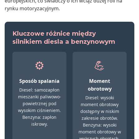
europejskich, co świadczy o ich wciąż dużej roli na
rynku motoryzacyjnym.
Kluczowe różnice między
silnikiem diesla a benzynowym
⚙️
💪
Sposób spalania
Moment
obrotowy
Diesel: samozapłon
mieszanki paliwowo-
Diesel: wysoki
powietrznej pod
moment obrotowy
wysokim ciśnieniem.
dostępny w niskim
Benzyna: zapłon
zakresie obrotów.
iskrowy.
Benzyna: wysoki
moment obrotowy w
wyższych obrotach.