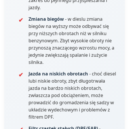
zakres do płynnego przyspieszania i
jazdy.
Zmiana biegów
- w dieslu zmiana
biegów na wyższy może odbywać się
przy niższych obrotach niż w silniku
benzynowym. Zbyt wysokie obroty nie
przynoszą znaczącego wzrostu mocy, a
jedynie zwiększają spalanie i zużycie
silnika.
Jazda na niskich obrotach
- choć diesel
lubi niskie obroty, zbyt długotrwała
jazda na bardzo niskich obrotach,
zwłaszcza pod obciążeniem, może
prowadzić do gromadzenia się sadzy w
układzie wydechowym i problemów z
filtrem DPF.
Filtr cząstek stałych (DPF/FAP)
-