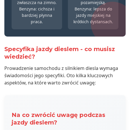
zwłaszcza na zimno.
pozamiejską.
Benzyna: cichsza i
Benzyna: lepsza do
bardziej płynna
jazdy miejskiej na
praca.
krótkich dystansach.
Specyfika jazdy dieslem - co musisz
wiedzieć?
Prowadzenie samochodu z silnikiem diesla wymaga
świadomości jego specyfiki. Oto kilka kluczowych
aspektów, na które warto zwrócić uwagę:
Na co zwrócić uwagę podczas
jazdy dieslem?