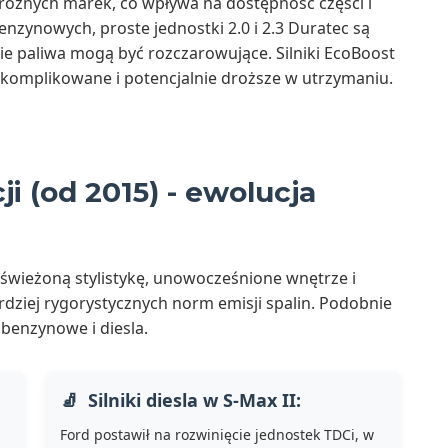
óżnych marek, co wpływa na dostępność części i
nzynowych, proste jednostki 2.0 i 2.3 Duratec są
ie paliwa mogą być rozczarowujące. Silniki EcoBoost
ej skomplikowane i potencjalnie droższe w utrzymaniu.
ji (od 2015) - ewolucja
świeżoną stylistykę, unowocześnione wnętrze i
ziej rygorystycznych norm emisji spalin. Podobnie
 benzynowe i diesla.
Silniki diesla w S-Max II:
Ford postawił na rozwinięcie jednostek TDCi, w