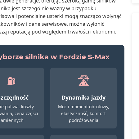
 dwie generacje, oferując szeroką gamę silników
lnika jest szczególnie ważny w przypadku
isowa i potencjalne usterki mogą znacząco wpłynąć
żytkowników i dane serwisowe, można wyłonić
pszą reputacją pod względem trwałości i ekonomii.
borze silnika w Fordzie S-Max
⛽
🛣️
zczędność
Dynamika jazdy
ie paliwa, koszty
Moc i moment obrotowy,
wania, cena części
elastyczność, komfort
zamiennych
podróżowania