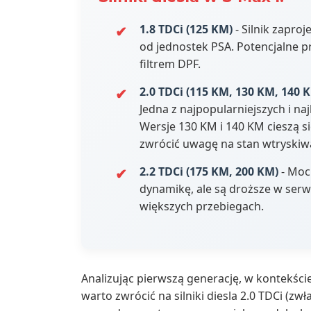
1.8 TDCi (125 KM)
- Silnik zapro
od jednostek PSA. Potencjalne
filtrem DPF.
2.0 TDCi (115 KM, 130 KM, 140 
Jedna z najpopularniejszych i naj
Wersje 130 KM i 140 KM cieszą si
zwrócić uwagę na stan wtryskiwa
2.2 TDCi (175 KM, 200 KM)
- Mocn
dynamikę, ale są droższe w serw
większych przebiegach.
Analizując pierwszą generację, w kontekśc
warto zwrócić na silniki diesla 2.0 TDCi (zwł