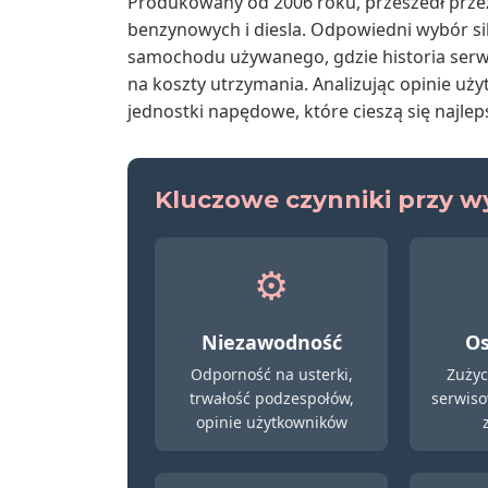
Produkowany od 2006 roku, przeszedł przez
benzynowych i diesla. Odpowiedni wybór si
samochodu używanego, gdzie historia serw
na koszty utrzymania. Analizując opinie u
jednostki napędowe, które cieszą się najle
Kluczowe czynniki przy wy
⚙️
Niezawodność
Os
Odporność na usterki,
Zużyc
trwałość podzespołów,
serwiso
opinie użytkowników