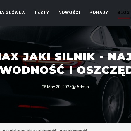
NA GŁÓWNA
TESTY
NOWOŚCI
PORADY
BLOG
AX JAKI SILNIK - N
AWODNOŚĆ I OSZCZĘ
May 20, 2025
Admin