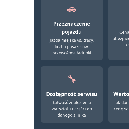
🚗
Przeznaczenie
pojazdu
Cena
ubezpiec
Jazda miejska vs. trasy,
k
liczba pasażerów,
przewożone ładunki
🔧
Dostępność serwisu
Warto
Łatwość znalezienia
Jak dan
warsztatu i części do
cenę s
danego silnika