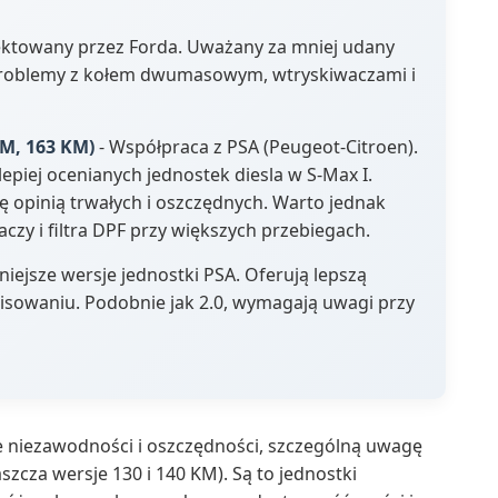
jektowany przez Forda. Uważany za mniej udany
 problemy z kołem dwumasowym, wtryskiwaczami i
KM, 163 KM)
- Współpraca z PSA (Peugeot-Citroen).
lepiej ocenianych jednostek diesla w S-Max I.
ę opinią trwałych i oszczędnych. Warto jednak
czy i filtra DPF przy większych przebiegach.
iejsze wersje jednostki PSA. Oferują lepszą
isowaniu. Podobnie jak 2.0, wymagają uwagi przy
ie niezawodności i oszczędności, szczególną uwagę
aszcza wersje 130 i 140 KM). Są to jednostki