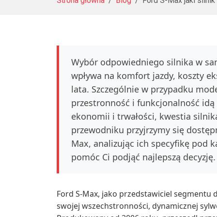
Strona główna
Blog
Ford S-Max jaki silni
Wybór odpowiedniego silnika w sam
wpływa na komfort jazdy, koszty ek
lata. Szczególnie w przypadku model
przestronność i funkcjonalność idą
ekonomii i trwałości, kwestia siln
przewodniku przyjrzymy się dostę
Max, analizując ich specyfikę pod 
pomóc Ci podjąć najlepszą decyzję.
Ford S-Max, jako przedstawiciel segmentu 
swojej wszechstronności, dynamicznej syl