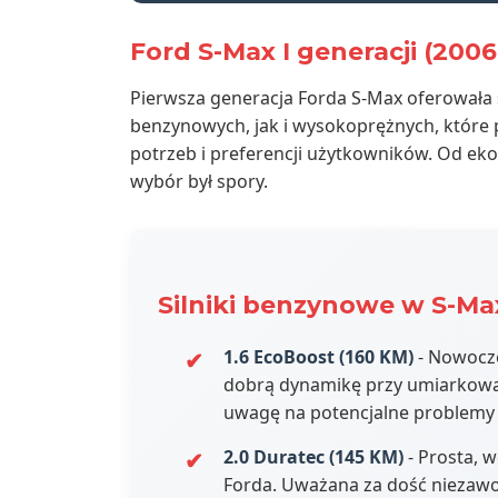
Ford S-Max I generacji (2006
Pierwsza generacja Forda S-Max oferował
benzynowych, jak i wysokoprężnych, któr
potrzeb i preferencji użytkowników. Od ek
wybór był spory.
Silniki benzynowe w S-Max
1.6 EcoBoost (160 KM)
- Nowocze
dobrą dynamikę przy umiarkowa
uwagę na potencjalne problemy 
2.0 Duratec (145 KM)
- Prosta, 
Forda. Uważana za dość niezawod