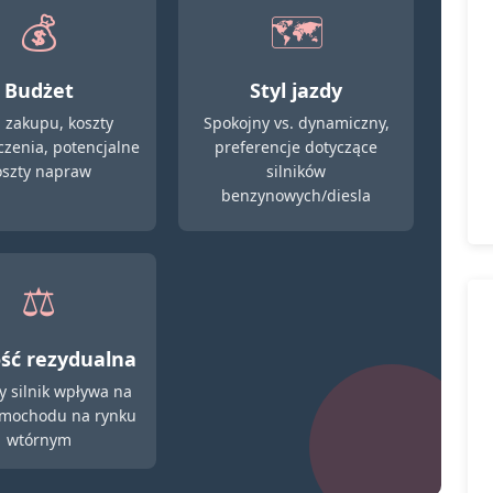
💰
🗺️
Budżet
Styl jazdy
 zakupu, koszty
Spokojny vs. dynamiczny,
zenia, potencjalne
preferencje dotyczące
oszty napraw
silników
benzynowych/diesla
⚖️
ść rezydualna
y silnik wpływa na
amochodu na rynku
wtórnym