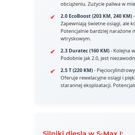
obciążeniu. Zużycie paliwa w mi
2.0 EcoBoost (203 KM, 240 KM)
-
Zapewniają świetne osiągi, ale 
Potencjalnie bardziej narażone n
wtryskowym.
2.3 Duratec (160 KM)
- Kolejna 
Podobnie jak 2.0, jest niezawodn
2.5 T (220 KM)
- Pięciocylindrowy
Oferuje rewelacyjne osiągi i pię
starannej eksploatacji. Potencja
Silniki diesla w S-Max I: