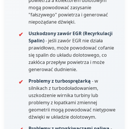
powietrza a kolektorem dolotowym
mogą powodować zasysanie
"fałszywego" powietrza i generować
niepożądane dźwięki.
Uszkodzony zawór EGR (Recyrkulacji
Spalin)
- jeśli zawór EGR nie działa
prawidłowo, może powodować cofanie
się spalin do układu dolotowego, co
zakłóca przepływ powietrza i może
generować dudnienie.
Problemy z turbosprężarką
- w
silnikach z turbodoładowaniem,
uszkodzenie wirnika turbiny lub
problemy z łopatkami zmiennej
geometrii mogą powodować nietypowe
dźwięki w układzie dolotowym.
Problemy z wtryskiwaczami paliwa
-