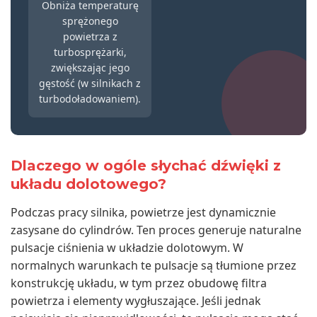
Obniża temperaturę
sprężonego
powietrza z
turbosprężarki,
zwiększając jego
gęstość (w silnikach z
turbodoładowaniem).
Dlaczego w ogóle słychać dźwięki z
układu dolotowego?
Podczas pracy silnika, powietrze jest dynamicznie
zasysane do cylindrów. Ten proces generuje naturalne
pulsacje ciśnienia w układzie dolotowym. W
normalnych warunkach te pulsacje są tłumione przez
konstrukcję układu, w tym przez obudowę filtra
powietrza i elementy wygłuszające. Jeśli jednak