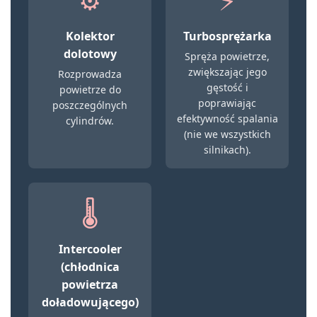
⚙️
⚡
Kolektor
Turbosprężarka
dolotowy
Spręża powietrze,
zwiększając jego
Rozprowadza
gęstość i
powietrze do
poprawiając
poszczególnych
efektywność spalania
cylindrów.
(nie we wszystkich
silnikach).
🌡️
Intercooler
(chłodnica
powietrza
doładowującego)