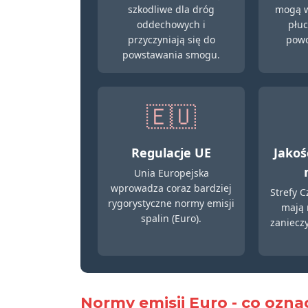
szkodliwe dla dróg
mogą w
oddechowych i
płuc
przyczyniają się do
powo
powstawania smogu.
🇪🇺
Regulacje UE
Jakoś
Unia Europejska
wprowadza coraz bardziej
Strefy 
rygorystyczne normy emisji
mają 
spalin (Euro).
zaniecz
Normy emisji Euro - co oznac