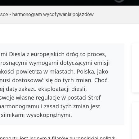
olsce - harmonogram wycofywania pojazdów
i Diesla z europejskich dróg to proces,
 rosnącymi wymogami dotyczącymi emisji
kości powietrza w miastach. Polska, jako
 musi dostosować się do tych zmian. Choć
j daty zakazu eksploatacji diesli,
woje własne regulacje w postaci Stref
harmonogramu i zasad tych zmian jest
z silnikami wysokoprężnymi.
portu jest jednym z filarów europejskiej polityki