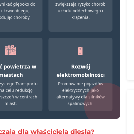
nikać głęboko do
zwiększają ryzyko chorób
 i krwioobiegu,
układu oddechowego i
dując choroby.
krążenia.
🏙️
🔋
ć powietrza w
Rozwój
miastach
elektromobilności
Czystego Transportu
Promowanie pojazdów
na celu redukcję
elektrycznych jako
yszczeń w centrach
alternatywy dla silników
miast.
spalinowych.
zają dla właściciela diesla?