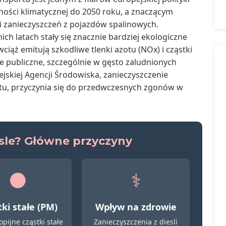
lności klimatycznej do 2050 roku, a znaczącym
i zanieczyszczeń z pojazdów spalinowych.
ich latach stały się znacznie bardziej ekologiczne
iąż emitują szkodliwe tlenki azotu (NOx) i cząstki
e publiczne, szczególnie w gęsto zaludnionych
jskiej Agencji Środowiska, zanieczyszczenie
tu, przyczynia się do przedwczesnych zgonów w
esle? Główne przyczyny
⚫
⚕️
ki stałe (PM)
Wpływ na zdrowie
pijne cząstki stałe
Zanieczyszczenia z diesli