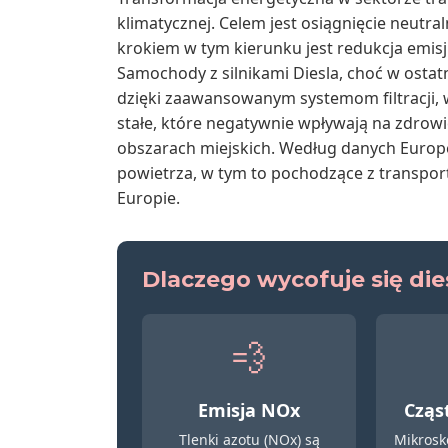
klimatycznej. Celem jest osiągnięcie neutra
krokiem w tym kierunku jest redukcja emisj
Samochody z silnikami Diesla, choć w ostatn
dzięki zaawansowanym systemom filtracji, wc
stałe, które negatywnie wpływają na zdrowi
obszarach miejskich. Według danych Europe
powietrza, w tym to pochodzące z transpor
Europie.
Dlaczego wycofuje się di
💨
Emisja NOx
Cząst
Tlenki azotu (NOx) są
Mikrosko